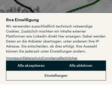
Ihre Einwilligung
Wir verwenden ausschließlich technisch notwendige
Cookies. Zusätzlich möchten wir Inhalte externer
Plattformen wie LinkedIn direkt hier anzeigen. Dabei werden
Daten an die Anbieter übertragen, unter anderem Ihre IP-
Adresse. Sie entscheiden, ob dies erfolgt. Ihre Auswahl
können Sie jederzeit unter Einstellungen ändern.
Impressum
Datenschutz
Compliance
Rechtliches
Alle akzeptieren
Alle ablehnen
Services
Kunden
Einstellungen
Das Staatliche Bauamt Ingolstadt
beabsichtigt, die B 16 zwischen der Stadt
Neuburg an der Donau und der
Anschlussstelle BAB 9 bei Manching,