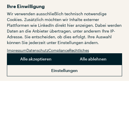
Ihre Einwilligung
Wir verwenden ausschließlich technisch notwendige
Cookies. Zusätzlich möchten wir Inhalte externer
Plattformen wie LinkedIn direkt hier anzeigen. Dabei werden
Daten an die Anbieter übertragen, unter anderem Ihre IP-
Adresse. Sie entscheiden, ob dies erfolgt. Ihre Auswahl
können Sie jederzeit unter Einstellungen ändern.
Impressum
Datenschutz
Compliance
Rechtliches
Alle akzeptieren
Alle ablehnen
Services
Kunden
Referenzen
Verwandte Themen
Einstellungen
Wir entwickeln nachhaltige und optimierte
Konzepte für den innerstädtischen
Wirtschaftsverkehr. Im Fokus stehen hierbei
die Sicherstellung der Ver- und Entsorgung
durch den Wirtschaftsverkehr im
Stadtgebiet, die Erhöhung der