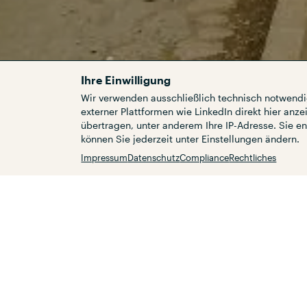
Ihre Einwilligung
Wir verwenden ausschließlich technisch notwendi
externer Plattformen wie LinkedIn direkt hier anz
übertragen, unter anderem Ihre IP-Adresse. Sie en
Services
können Sie jederzeit unter Einstellungen ändern.
Kunden
Impressum
Datenschutz
Compliance
Rechtliches
Das Bahnhofsgebiet von Nair
erstklassiges Areal, das dr
Umgestaltung bedarf, um di
Stadtzentrums zu fördern 
das südliche Industriegebi